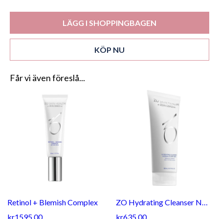
LÄGG I SHOPPINGBAGEN
KÖP NU
Får vi även föreslå...
Retinol + Blemish Complex
ZO Hydrating Cleanser Normal To Dry Skin
kr1595.00
kr635.00