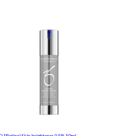
O *Retinol Skin brightener 0,5% 50ml