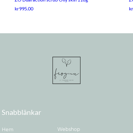
kr995.00
k
Snabblänkar
Webshop
H
em