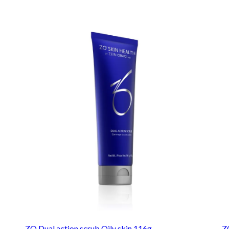
ZO Dual action scrub Oily skin 116g
Z