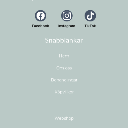
Facebook
Instagram
TikTok
Snabblänkar
H
em
Om oss
Behandlingar
Köpvillkor
Webshop