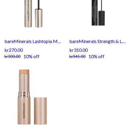
bareMinerals Lashtopia Mega Volume Mineral-Based Mascara
bareMinerals Strength & Length Serum-Infused Mascara
kr270.00
kr310.00
10% off
10% off
kr300.00
kr345.00