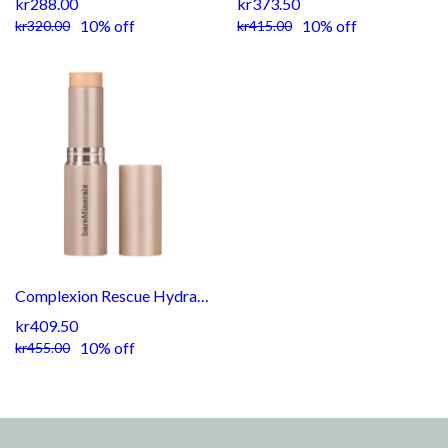
kr288.00
kr373.50
10% off
10% off
kr320.00
kr415.00
Complexion Rescue Hydrating Foundation Stick SPF 25 Shade Vanilla 02
kr409.50
10% off
kr455.00