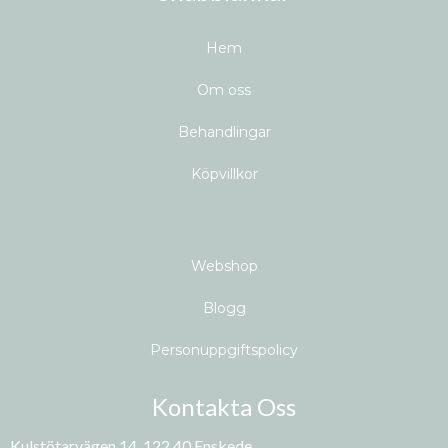
H
em
Om oss
Behandlingar
Köpvillkor
Webshop
Blogg
Personuppgiftspolicy
Kontakta Oss
Kulstötarvägen 14, 122 40 Enskede